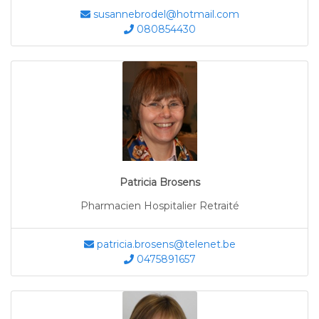
susannebrodel@hotmail.com
080854430
Patricia Brosens
Pharmacien Hospitalier Retraité
patricia.brosens@telenet.be
0475891657