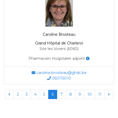
Caroline Brosteau
Grand Hôpital de Charleroi
Site les Viviers (6060)
Pharmacien Hospitalier adjoint
caroline.brosteau@ghdc.be
060115010
2
3
4
5
6
7
8
9
10
11