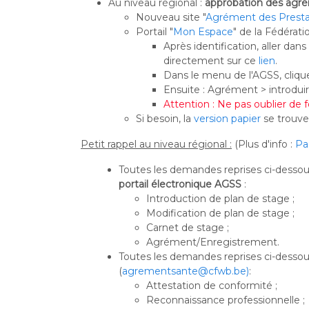
Au niveau régional :
approbation des agré
Nouveau site "
Agrément des Prestat
Portail "
Mon Espace
" de la Fédérat
Après identification, aller d
directement sur ce
lien
.
Dans le menu de l'AGSS, clique
Ensuite : Agrément > introdu
Attention : Ne pas oublier de f
Si besoin, la
version papier
se trouve 
Petit rappel au niveau régional :
(Plus d'info :
Pa
Toutes les demandes reprises ci-dessou
portail électronique AGSS
:
Introduction de plan de stage ;
Modification de plan de stage ;
Carnet de stage ;
Agrément/Enregistrement.
Toutes les demandes reprises ci-dessou
(
agrementsante@cfwb.be)
:
Attestation de conformité ;
Reconnaissance professionnelle ;