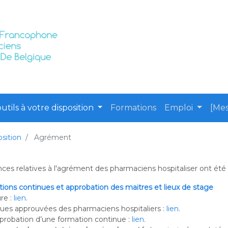
utils à votre disposition
Formations
Emploi
[Mes
osition
Agrément
es relatives à l'agrément des pharmaciens hospitaliser ont été d
ions continues et approbation des maitres et lieux de stage
ure :
lien
.
inues approuvées des pharmaciens hospitaliers :
lien
.
pprobation d’une formation continue :
lien
.