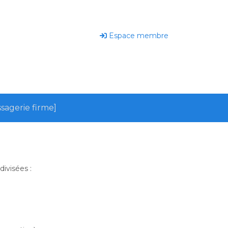
Espace membre
sagerie firme]
ivisées :