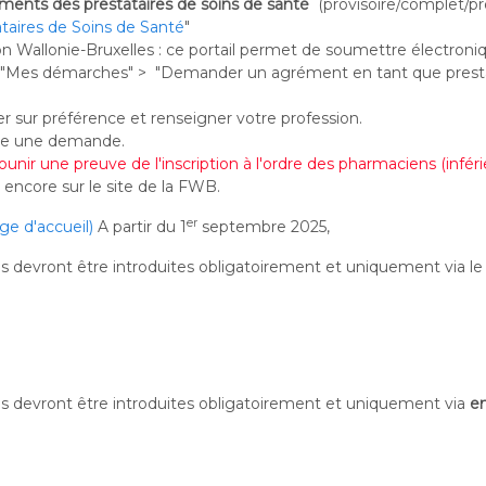
ments des prestataires de soins de santé
(provisoire/complet/pr
aires de Soins de Santé
"
ion Wallonie-Bruxelles : ce portail permet de soumettre électro
ans "Mes démarches" > "Demander un agrément en tant que prestat
r sur préférence et renseigner votre profession.
ire une demande.
ounir une preuve de l'inscription à l'ordre des pharmaciens (infér
encore sur le site de la FWB.
er
ge d'accueil)
A partir du 1
septembre 2025,
s devront être introduites obligatoirement et uniquement via le
s devront être introduites obligatoirement et uniquement via
e