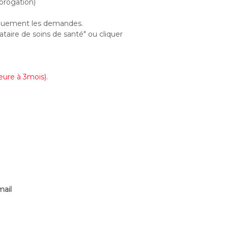
orogation)
niquement les demandes.
aire de soins de santé" ou cliquer
ieure à 3mois)
.
mail