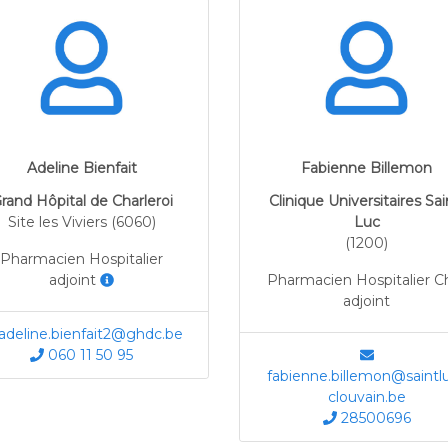
Adeline Bienfait
Fabienne Billemon
rand Hôpital de Charleroi
Clinique Universitaires Sai
Site les Viviers (6060)
Luc
(1200)
Pharmacien Hospitalier
adjoint
Pharmacien Hospitalier C
adjoint
adeline.bienfait2@ghdc.be
060 11 50 95
fabienne.billemon@saintl
clouvain.be
28500696