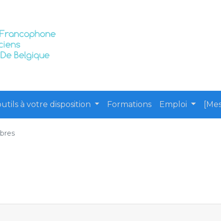
utils à votre disposition
Formations
Emploi
[Mes
bres