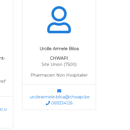
Urcille Armele Biloa
nt-
CHWAPI
Site Union (7500)
Pharmacien Non Hospitalier
hef
urcilearmele.biloa@chwapi.be
069334126
uc.u