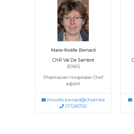
Marie-Noëlle Bernard
CHR Val De Sambre
G
(5060)
Pharmacien Hospitalier Chef
adjoint
mnoelle.bernard@chrsm.be
071265750