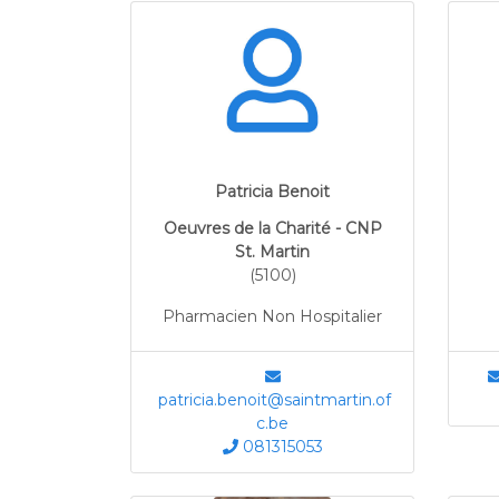
Patricia Benoit
Oeuvres de la Charité - CNP
St. Martin
(5100)
Pharmacien Non Hospitalier
patricia.benoit@saintmartin.of
c.be
081315053