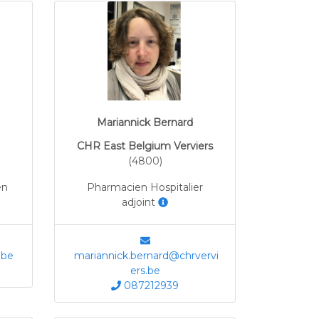
Mariannick Bernard
CHR East Belgium Verviers
(4800)
en
Pharmacien Hospitalier
adjoint
.be
mariannick.bernard@chrvervi
ers.be
087212939