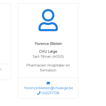
Florence Blistein
CHU Liège
Sart-Tilman (4000)
Pharmacien Hospitalier en
m
formation
florence.blistein@chuliege.be
043237138