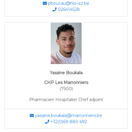
pboucau@his-izz.be
026414528
Yassine Boukala
CHP Les Marronniers
(7500)
Pharmacien Hospitalier Chef adjoint
yassine.boukala@marronniers.be
+32(0)69 880 692