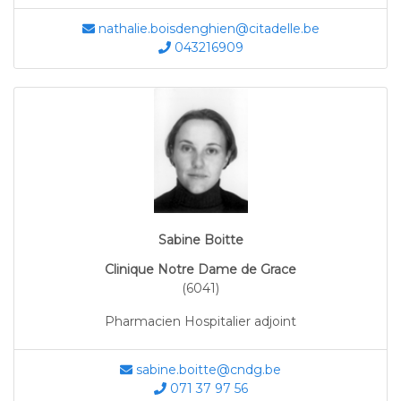
nathalie.boisdenghien@citadelle.be
043216909
Sabine Boitte
Clinique Notre Dame de Grace
(6041)
Pharmacien Hospitalier adjoint
sabine.boitte@cndg.be
071 37 97 56