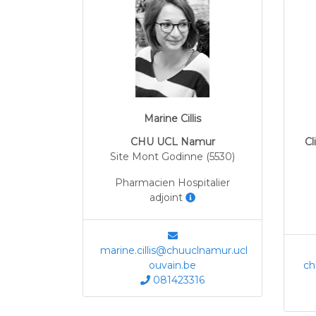
Marine Cillis
CHU UCL Namur
Cl
Site Mont Godinne (5530)
Pharmacien Hospitalier
adjoint
marine.cillis@chuuclnamur.ucl
ouvain.be
chl
081423316