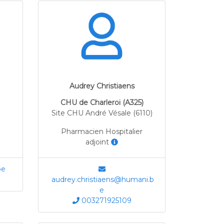
Audrey Christiaens
CHU de Charleroi (A325)
Site CHU André Vésale (6110)
Pharmacien Hospitalier
adjoint
be
audrey.christiaens@humani.b
e
003271925109