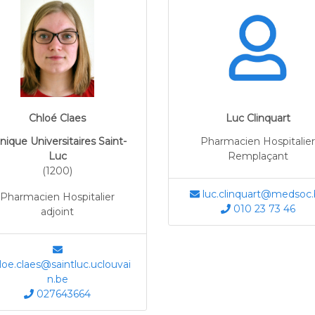
Chloé Claes
Luc Clinquart
inique Universitaires Saint-
Pharmacien Hospitalier
Luc
Remplaçant
(1200)
luc.clinquart@medsoc.
Pharmacien Hospitalier
010 23 73 46
adjoint
oe.claes@saintluc.uclouvai
n.be
027643664