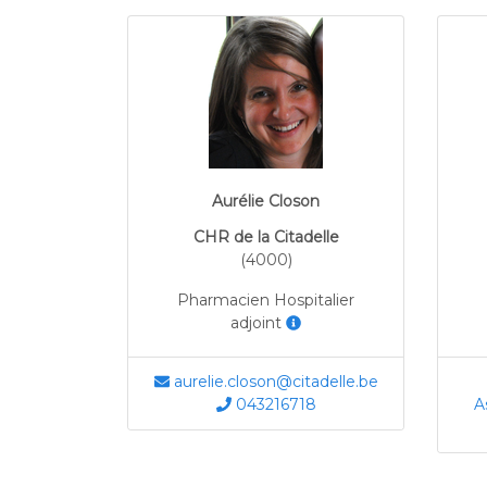
Aurélie Closon
CHR de la Citadelle
(4000)
Pharmacien Hospitalier
adjoint
aurelie.closon@citadelle.be
043216718
A