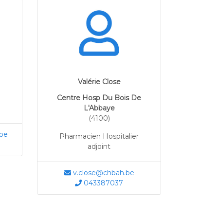
Valérie Close
Centre Hosp Du Bois De
L'Abbaye
(4100)
be
Pharmacien Hospitalier
adjoint
v.close@chbah.be
043387037