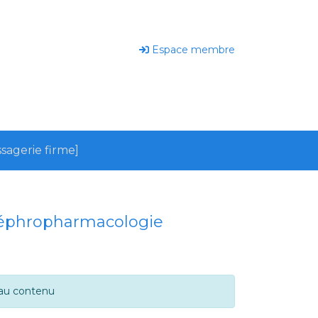
Espace membre
sagerie firme]
néphropharmacologie
 au contenu