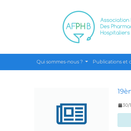
Qui sommes-nous ?
Publications et o
19è
30/